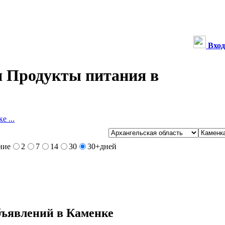
Вход
 Продукты питания в
е ...
ние
2
7
14
30
30+
дней
бъявлений в Каменке