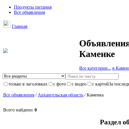
Продукты питания
Все объявления
Главная
Объявления
Каменке
Все категории...
в Каменк
только в заголовках
с фото
с видео
с картой
За послед
Все объявления
/
Архангельская область
/ Каменка
Всего найдено:
0
Раздел о