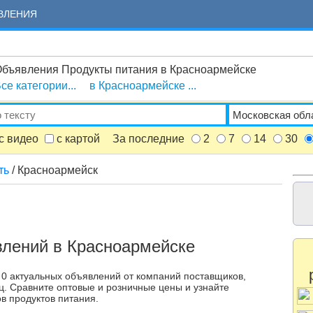
ВЛЕНИЯ
бъявления Продукты питания в Красноармейске
се категории...
в Красноармейске ...
с видео
с картой
За последние
2
7
14
30
ть
/ Красноармейск
влений в Красноармейске
 0 актуальных объявлений от компаний поставщиков,
ц. Сравните оптовые и розничные цены и узнайте
в продуктов питания.