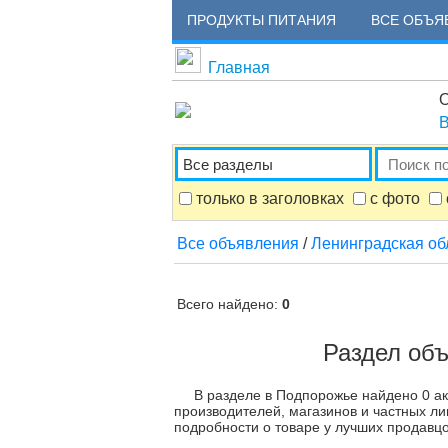
ПРОДУКТЫ ПИТАНИЯ
ВСЕ ОБЪЯ
Главная
О
В
только в заголовках
с фото
Все объявления
/
Ленинградская об
Всего найдено:
0
Раздел об
В разделе в Подпорожье найдено 0 а
производителей, магазинов и частных ли
подробности о товаре у лучших продавцо