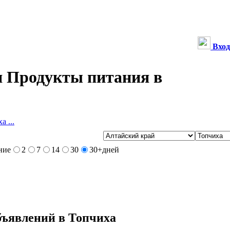
Вход
 Продукты питания в
а ...
ние
2
7
14
30
30+
дней
бъявлений в Топчиха