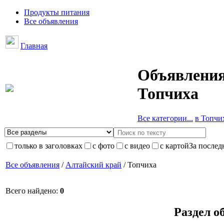
Продукты питания
Все объявления
Главная
Объявления
Топчиха
Все категории...
в Топчих
только в заголовках
с фото
с видео
с картой
За послед
Все объявления
/
Алтайский край
/ Топчиха
Всего найдено:
0
Раздел о