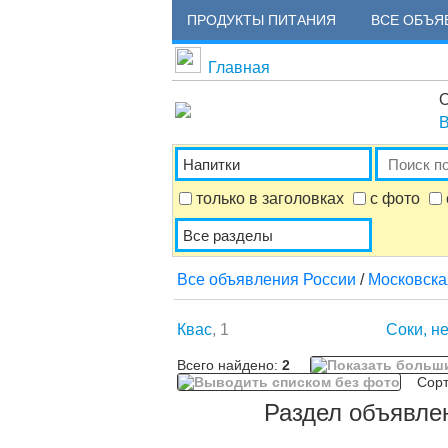
ПРОДУКТЫ ПИТАНИЯ
ВСЕ ОБЪЯ
Главная
О
В
только в заголовках
с фото
Все объявления России
/
Московска
Квас
, 1
Соки, н
Всего найдено:
2
Сорти
Раздел объявле