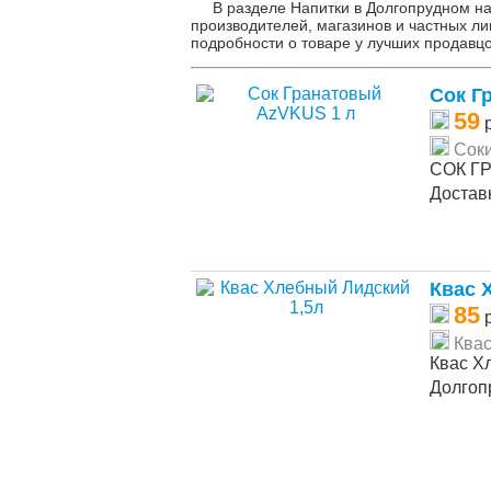
В разделе Напитки в Долгопрудном н
производителей, магазинов и частных ли
подробности о товаре у лучших продавцо
Сок Г
59
р
Соки
СОК ГР
Достав
Квас 
85
р
Ква
Квас Хл
Долго