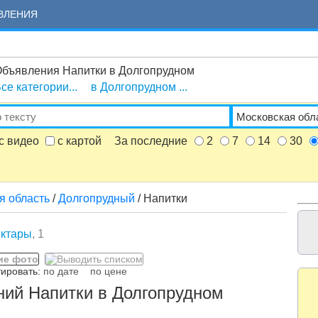
ВЛЕНИЯ
бъявления Напитки в Долгопрудном
се категории...
в Долгопрудном ...
с видео
с картой
За последние
2
7
14
30
я область
/
Долгопрудный
/ Напитки
ектары
, 1
ровать:
по дате
по цене
ний Напитки в Долгопрудном