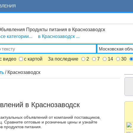
ВЛЕНИЯ
бъявления Продукты питания в Краснозаводск
се категории...
в Краснозаводск ...
с видео
с картой
За последние
2
7
14
30
ть
/ Краснозаводск
влений в Краснозаводск
 актуальных объявлений от компаний поставщиков,
ц. Сравните оптовые и розничные цены и узнайте
в продуктов питания.