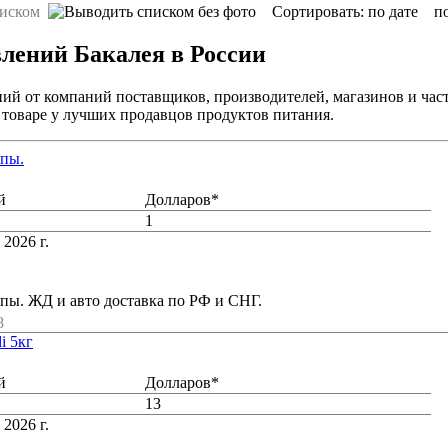
Сортировать:
по дате
п
влений Бакалея в России
ний от компаний поставщиков, производителей, магазинов и час
 товаре у лучших продавцов продуктов питания.
упы.
й
Долларов*
1
 2026 г.
упы. ЖД и авто доставка по РФ и СНГ.
8
i 5кг
й
Долларов*
13
 2026 г.