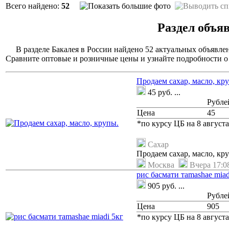
Всего найдено:
52
Раздел объя
В разделе Бакалея в России найдено 52 актуальных объявле
Сравните оптовые и розничные цены и узнайте подробности о
Продаем сахар, масло, кр
45
руб.
...
Рубле
Цена
45
*по курсу ЦБ на 8 августа
Сахар
Продаем сахар, масло, кр
Москва
Вчера 17:0
рис басмати тamashae miad
905
руб.
...
Рубле
Цена
905
*по курсу ЦБ на 8 августа