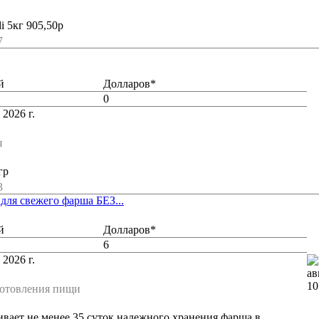
i 5кг 905,50р
7
й
Долларов*
0
 2026 г.
я
гр
3
для свежего фарша БЕЗ...
й
Долларов*
6
 2026 г.
готовления пищи
вает не менее 35 суток надежного хранения фарша в