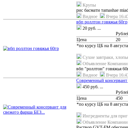
Крупы
рис басмати тamashae miad
Видное
Вчера 16:4
вбп роллтон говяжья 60гр
20
руб.
...
Рубле
Цена
20
*по курсу ЦБ на 8 августа
Сухие завтраки, хлопь
Объявление Компании
вбп "роллтон" говяжья 60
Видное
Вчера 16:4
Современный консервант 
450
руб.
...
Рубле
Цена
450
*по курсу ЦБ на 8 августа
Ингредиенты для при
Объявление Компании
Раствор GVT-FM обеспечи