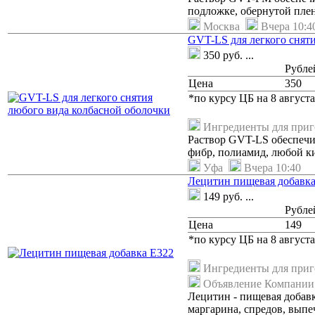
подложке, обернутой плен
Москва
Вчера 10:4
GVT-LS для легкого снят
350
руб.
...
Рубле
Цена
350
*по курсу ЦБ на 8 августа
Ингредиенты для при
Раствор GVT-LS обеспечи
фибр, полиамид, любой кит
Уфа
Вчера 10:40
Лецитин пищевая добавка
149
руб.
...
Рубле
Цена
149
*по курсу ЦБ на 8 августа
Ингредиенты для при
Объявление Компании
Лецитин - пищевая добавк
маргарина, спредов, выпе