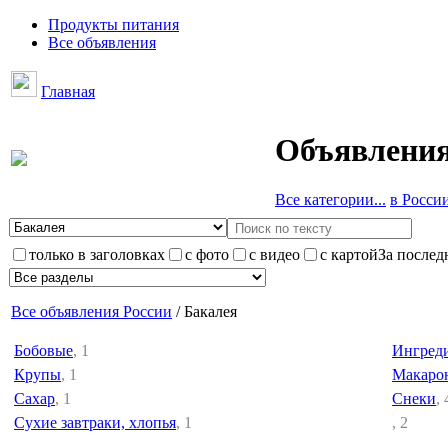
Продукты питания
Все объявления
Главная
Объявления
Все категории...
в России 
только в заголовках
с фото
с видео
с картой
За послед
Все объявления России
/ Бакалея
Бобовые
, 1
Ингреди
Крупы
, 1
Макаро
Сахар
, 1
Снеки
, 
Сухие завтраки, хлопья
, 1
, 2