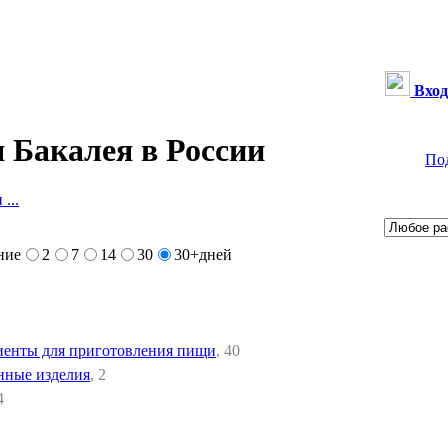
Вход
 Бакалея в России
По
...
ние
2
7
14
30
30+
дней
енты для приготовления пищи
, 40
нные изделия
, 2
4