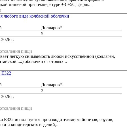
кой пищевой при температуре +3-+5С, фарш...
0
ия любого вида колбасной оболочки
й
Долларов*
5
 2026 г.
готовления пищи
вает легкую снимаемость любой искусственной (коллаген,
айской.....) оболочки с готовых...
 Е322
й
Долларов*
2
 2026 г.
готовления пищи
а Е322 используется производителями майонезов, соусов,
чки и кондитерских изделий,...